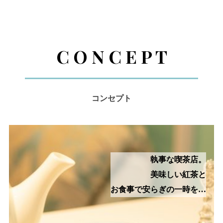
ま
で
ス
C O N C E P T
ク
ロ
ー
ル
コンセプト
執事な喫茶店。
美味しい紅茶と
お食事で安らぎの一時を…