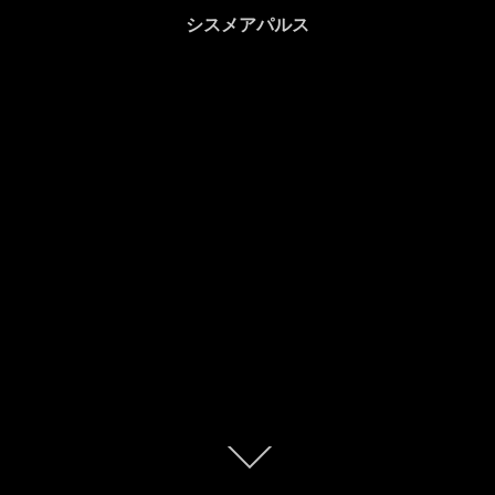
シスメアパルス
本
文