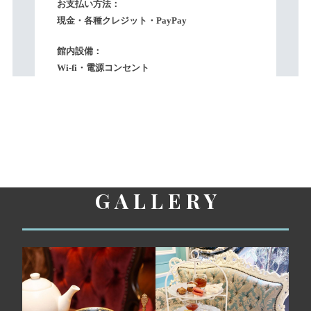
お支払い方法：
現金・各種クレジット・PayPay
館内設備：
Wi-fi・電源コンセント
G A L L E R Y