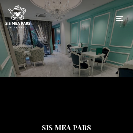
コ
ン
サイド
テ
ン
ツ
へ
ス
キ
ッ
プ
SIS MEA PARS